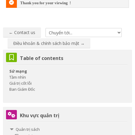
Thank you for your viewing !
← Contact us
Chuyển tới...
Điều khoản & chính sách bảo mật →
Các khối
Bỏ qua Table of contents
Table of contents
Sứ mạng
Tầm nhìn
Giá trị cốt lỗi
Ban Giám Đốc
Bỏ qua Khu vực quản trị
Khu vực quản trị
Quản trị sách