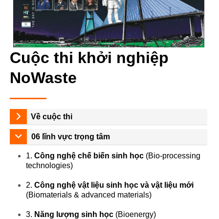
Cuộc thi khởi nghiệp
NoWaste
Về cuộc thi
🌱 Tiền ươm tạo
06 lĩnh vực trọng tâm
Phát triển các dự án khởi nghiệp gắn với nhu cầu
thực tiễn và lợi thế của các tỉnh/thành phố khu vực
1.
Công nghệ chế biến sinh học
(Bio-processing
Đồng bằng Sông Cửu Long.
technologies)
🛰️ Hệ sinh thái liên vùng
2.
Công nghệ vật liệu sinh học và vật liệu mới
Hình thành mạng lưới đổi mới sáng tạo có tính
(Biomaterials & advanced materials)
tương tác cao giữa startup, doanh nghiệp, sinh
viên, nhà nghiên cứu và nhà đầu tư Angel/Early-
3.
Năng lượng sinh học
(Bioenergy)