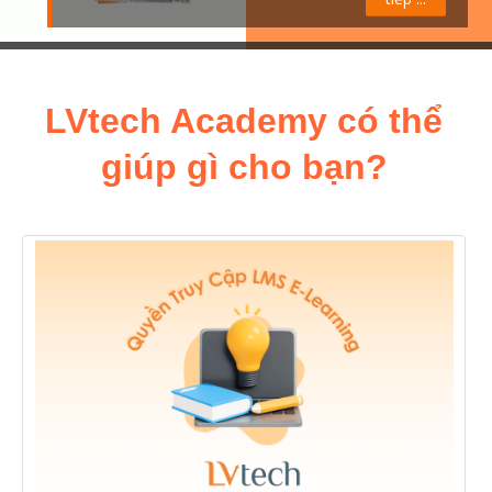
Tìm
kiếm
Gửi
khoá
học
LVtech Academy có thể
giúp gì cho bạn?
_