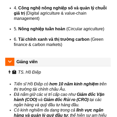
stage.
4.
Công nghệ nông nghiệp số và quản lý chuỗi
⚡ Khởi nghiệp xanh & thích ứng
giá trị
(Digital agriculture & value-chain
Thúc đẩy tinh thần khởi nghiệp gắn với thích ứng
management)
biến đổi khí hậu, nông nghiệp tuần hoàn và thị
trường carbon.
5.
Nông nghiệp tuần hoàn
(Circular agriculture)
6.
Tài chính xanh và thị trường carbon
(Green
finance & carbon markets)
Giảng viên
👨‍🏫
TS. Hồ Điệp
Tiến sĩ Hồ Điệp có
hơn 10 năm kinh nghiệm
trên
thị trường tài chính châu Âu.
Đã nắm giữ các vị trí cấp cao như
Giám đốc Vận
hành (COO)
và
Giám đốc Rủi ro (CRO)
tại các
ngân hàng và quỹ đầu tư hàng đầu.
Có kinh nghiệm đa dạng trong cả
lĩnh vực ngân
hàng và quản lý quỹ đầu tư
, thể hiện sự am hiểu