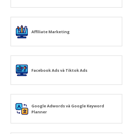
của một danh sách email có chất lượng rồi.
Và danh sách tinh gọn đó sẽ cho phép nhóm Tiếp
thị của bạn giao tiếp hiệu quả với những khách
hàng tiềm năng, những người đang muốn lắng
nghe đề xuất từ bạn.
Affiliate Marketing
Facebook Ads và Tiktok Ads
Google Adwords và Google Keyword
Planner